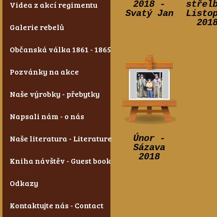
2018 -
střel
Videa z akcí regimentu
Svatý Jan
Listo
201
Galerie rebelů
Občanská válka 1861 - 1865
Pozvánky na akce
Naše výrobky - přebytky
Napsali nám - o nás
Naše literatura - Literature
Únor -
Sázava
2018
Kniha návštěv - Guest book
Odkazy
Kontaktujte nás - Contact