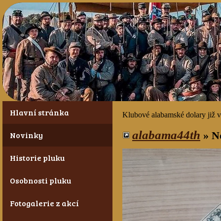
Hlavní stránka
Klubové alabamské dolary již v 
alabama44th
»
N
Novinky
Historie pluku
Osobnosti pluku
Fotogalerie z akcí