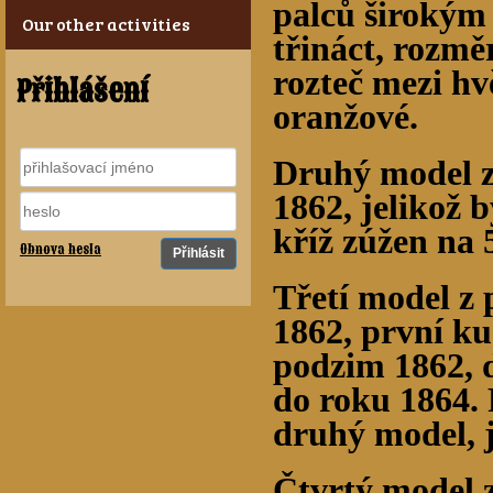
palců širokým
Our other activities
třináct, rozmě
rozteč mezi hv
Přihlášení
oranžové.
Druhý model z
1862, jelikož 
kříž zúžen na 
Obnova hesla
Třetí model z 
1862, první ku
podzim 1862, d
do roku 1864. 
druhý model, j
Čtvrtý model 