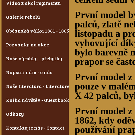
Videa z akcí regimentu
První model b
Galerie rebelů
palců, zlatě n
Občanská válka 1861 - 1865
listopadu a pr
vyhovující dík
Pozvánky na akce
bylo barevně n
Naše výrobky - přebytky
prapor se často
Napsali nám - o nás
První model z
pouze v malém
Naše literatura - Literature
X 42 palců, by
Kniha návštěv - Guest book
První model z
Odkazy
1862, kdy odě
Kontaktujte nás - Contact
používání prap