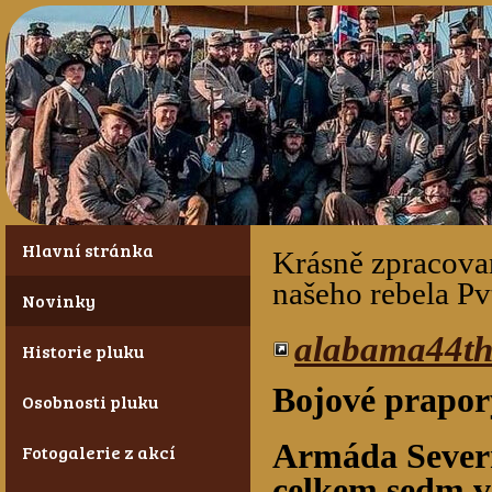
Hlavní stránka
Krásně zpracova
našeho rebela P
Novinky
alabama44t
Historie pluku
Bojové prapor
Osobnosti pluku
Armáda Severn
Fotogalerie z akcí
celkem sedm v